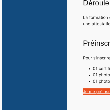
Déroule
La formation d
une attestatio
Préinscr
Pour s’inscrir
01 certi
01 photo
01 photo
Je me préinsc