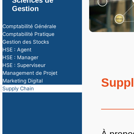
Sciences de
Gestion
Comptabilité Générale
Comptabilité Pratique
Gestion des Stocks
HSE : Agent
HSE : Manager
HSE : Superviseur
Management de Projet
Suppl
Marketing Digital
Supply Chain
À propos