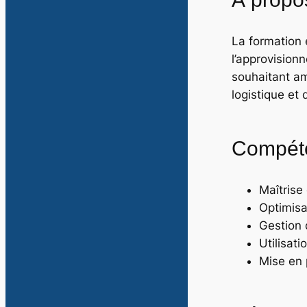
La formation 
l’approvision
souhaitant am
logistique et 
Compéte
Maîtrise
Optimisa
Gestion d
Utilisati
Mise en p