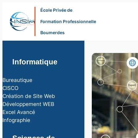
École Privée de
Formation Professionnelle
Boumerdes
Informatique
Bureautique
CISCO
Création de Site Web
Développement WEB
Excel Avancé
Infographie