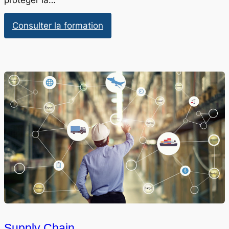
:
Consulter la formation
Hygiène
Sécurité
Environnement
Supply Chain