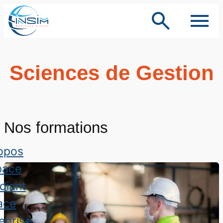
Aller
au
contenu
Sciences de Gestion
Nos formations
opos
pace
diant
ace
eprise