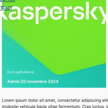
ntact
Écrit par
Publié le
Admin
20 novembre 2024
Lorem ipsum dolor sit amet, consectetur adipiscing elit
molestie vehicula ligula vitae fermentum. Cras luctus, 