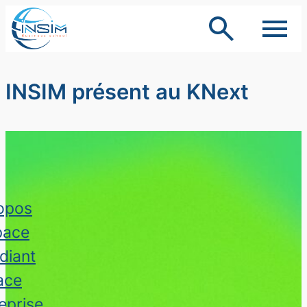
Aller
au
contenu
INSIM présent au KNext
opos
pace
diant
ace
eprise