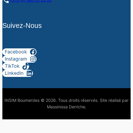
+213 (0) 560 55 23 50
Suivez-Nous
Facebook
Instagram
TikTok
LinkedIn
INSIM Boumerdes © 2026. Tous droits réservés. Site réalisé par
Massinissa Derriche.